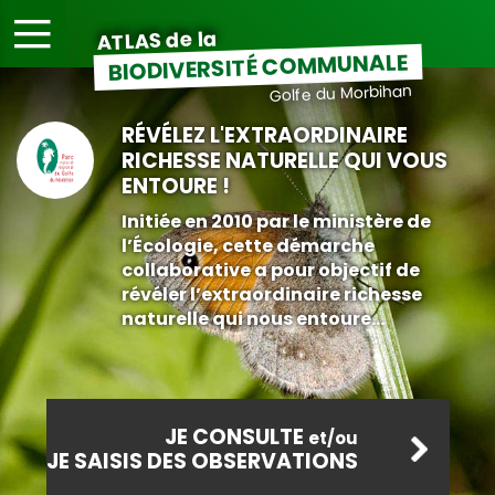
|||
ATLAS de la
BIODIVERSITÉ COMMUNALE
Golfe du Morbihan
RÉVÉLEZ L'EXTRAORDINAIRE
RICHESSE NATURELLE QUI VOUS
ENTOURE !
Initiée en 2010 par le ministère de
l’Écologie, cette démarche
collaborative a pour objectif de
révéler l’extraordinaire richesse
naturelle qui nous entoure...
JE CONSULTE
et/ou
JE SAISIS DES OBSERVATIONS